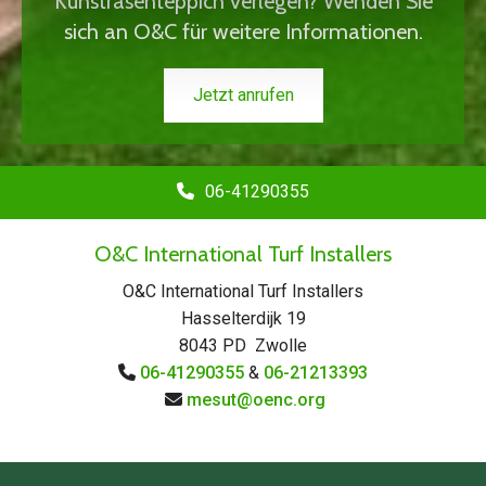
Kunstrasenteppich verlegen? Wenden Sie
sich an O&C für weitere Informationen.
Jetzt anrufen
06-41290355
O&C International Turf Installers
O&C International Turf Installers
Hasselterdijk 19
8043 PD Zwolle
06-41290355
&
06-21213393

mesut@oenc.org
