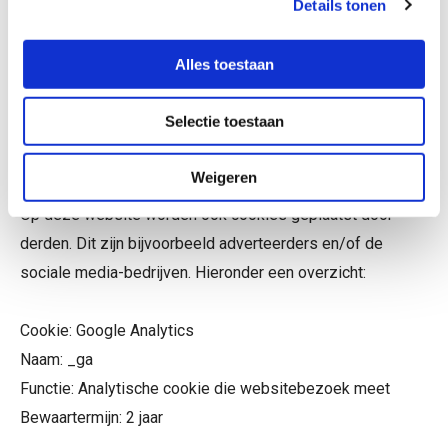
meer opslaat. Daarnaast kunt u ook alle informatie die
Details tonen
eerder is opgeslagen via de instellingen van uw browser
verwijderen. Zie voor een toelichting:
Alles toestaan
https://veiliginternetten.nl/themes/situatie/cookies-
Selectie toestaan
wat-zijn-het-en-wat-doe-ik-ermee/
Weigeren
Op deze website worden ook cookies geplaatst door
derden. Dit zijn bijvoorbeeld adverteerders en/of de
sociale media-bedrijven. Hieronder een overzicht:
Cookie: Google Analytics
Naam: _ga
Functie: Analytische cookie die websitebezoek meet
Bewaartermijn: 2 jaar