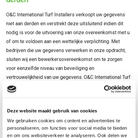
O&C International Turf Installers verkoopt uw gegevens
niet aan derden en verstrekt deze uitsluitend indien dit
nodig is voor de uitvoering van onze overeenkomst met u
of om te voldoen aan een wettelijke verplichting. Met
bedrijven die uw gegevens verwerken in onze opdracht,
sluiten wij een bewerkersovereenkomst om te zorgen
voor eenzelfde niveau van beveiliging en
vertrouwelijkheid van uw gegevens. O&C International Turf
Installers blijft verantwoordelijk voor deze verwerkingen.
Cookies of vergelijkbare technieken die
wij gebruiken
Deze website maakt gebruik van cookies
We gebruiken cookies om content en advertenties te
O&C International Turf Installers gebruikt functionele,
personaliseren, om functies voor social media te bieden
analytische en tracking cookies. Een cookie is een klein
en om ons websiteverkeer te analyseren. Ook delen we